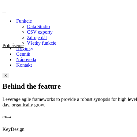
Skip
to
content
Funkcie
Data Studio
CSV exporty
Zdroje dát
Všetky funkcie
Prihlásenie
Novinky
Vyskúšať zadarmo
Cenník
Nápoveda
Kontakt
X
Behind the feature
Leverage agile frameworks to provide a robust synopsis for high level o
day, organically grow.
Client
KeyDesign