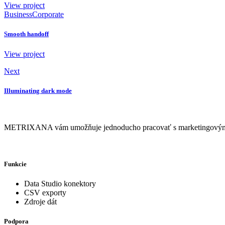
View project
Business
Corporate
Smooth handoff
View project
Next
Illuminating dark mode
METRIXANA vám umožňuje jednoducho pracovať s marketingovými dát
Funkcie
Data Studio konektory
CSV exporty
Zdroje dát
Podpora