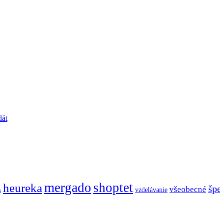
dát
mergado
shoptet
heureka
šp
všeobecné
vzdelávanie
s