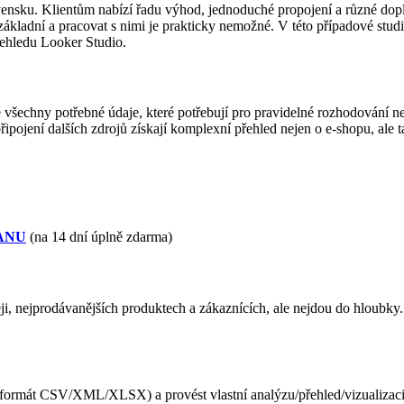
ovensku. Klientům nabízí řadu výhod, jednoduché propojení a různé dopl
ou základní a pracovat s nimi je prakticky nemožné. V této případové s
ehledu Looker Studio.
všechny potřebné údaje, které potřebují pro pravidelné rozhodování n
ipojení dalších zdrojů získají komplexní přehled nejen o e-shopu, ale
XANU
(na 14 dní úplně zdarma)
i, nejprodávanějších produktech a zákaznících, ale nejdou do hloubky. 
y (formát CSV/XML/XLSX) a provést vlastní analýzu/přehled/vizualizac