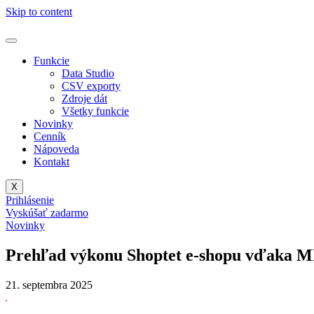
Skip to content
Funkcie
Data Studio
CSV exporty
Zdroje dát
Všetky funkcie
Novinky
Cenník
Nápoveda
Kontakt
X
Prihlásenie
Vyskúšať zadarmo
Novinky
Prehľad výkonu Shoptet e-shopu vďak
21. septembra 2025