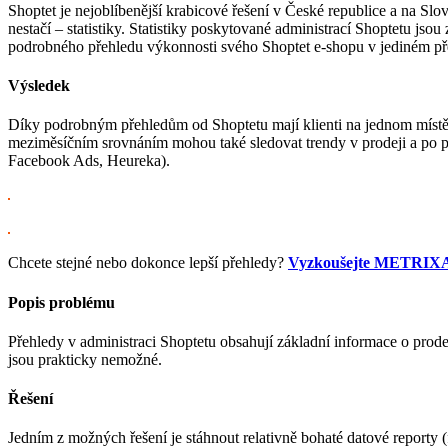
Shoptet je nejoblíbenější krabicové řešení v České republice a na Sl
nestačí – statistiky. Statistiky poskytované administrací Shoptetu js
podrobného přehledu výkonnosti svého Shoptet e-shopu v jediném př
Výsledek
Díky podrobným přehledům od Shoptetu mají klienti na jednom místě 
meziměsíčním srovnáním mohou také sledovat trendy v prodeji a po př
Facebook Ads, Heureka).
Chcete stejné nebo dokonce lepší přehledy?
Vyzkoušejte METRI
Popis problému
Přehledy v administraci Shoptetu obsahují základní informace o prodej
jsou prakticky nemožné.
Řešení
Jedním z možných řešení je stáhnout relativně bohaté datové report