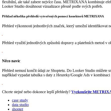
flexibilní, ale také zabere nejvíce času. METRIXANA kombinuje efekti
Looker Studio dosáhnout vizualizace přesně podle svých potřeb.
Příklad několika přehledů vytvořených pomocí konektorů METRIXANA
Přehled výkonnosti jednotlivých značek, který umožní identifikovat ne
Přehled využití jednotlivých způsobů dopravy a platebních metod v 
Něco navíc
Přehled nemusí končit údaji ze Shoptetu. Do Looker Studio můžete sn
například vypadat tabulka s daty z Heureky/Google Ads v kombinaci 
Chcete stejné nebo dokonce lepší přehledy?
Vyzkoušejte METRI
case study
data studio
shoptet