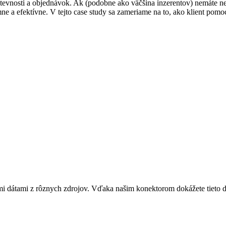
tevnosti a objednávok. Ak (podobne ako väčšina inzerentov) nemáte n
umne a efektívne. V tejto case study sa zameriame na to, ako klient
ami z rôznych zdrojov. Vďaka našim konektorom dokážete tieto dáta