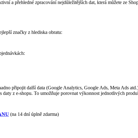
vní a přehledné zpracování nejdůležitějších dat, která můžete ze Shopt
jlepší značky z hlediska obratu:
objednávkách:
adno připojit další data (Google Analytics, Google Ads, Meta Ads atd.
s daty z e-shopu. To umožňuje porovnat výkonnost jednotlivých produk
XANU
(na 14 dní úplně zdarma)