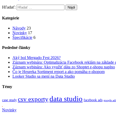
Hľadať:
Kategórie
Návody
23
Novinky
17
Špecifikácie
6
Posledné články
Aký bol Mergado Fest 2026?
Záznam webinára: Optimalizácia Facebook reklám na základe 
Záznam webinára: Ako využiť dáta zo Shoptet e-shopu naplno
Čo je Heureka Sortiment report a ako pomáha e-shopom
Looker Studio sa mení na Data Studio
Témy
data studio
csv exporty
case study
facebook ads
google ad
Novinky