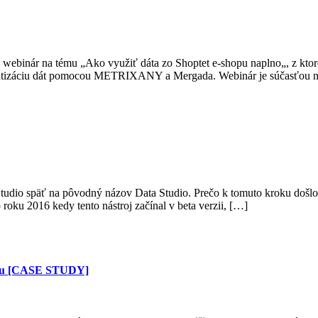
li webinár na tému „Ako využiť dáta zo Shoptet e-shopu naplno„, z kto
utomatizáciu dát pomocou METRIXANY a Mergada. Webinár je súčasťou 
dio späť na pôvodný názov Data Studio. Prečo k tomuto kroku došlo a 
roku 2016 kedy tento nástroj začínal v beta verzii, […]
ortu [CASE STUDY]