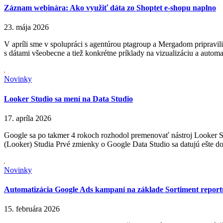
Záznam webinára: Ako využiť dáta zo Shoptet e-shopu naplno
23. mája 2026
V apríli sme v spolupráci s agentúrou ptagroup a Mergadom pripravi
s dátami všeobecne a tiež konkrétne príklady na vizualizáciu a a
Novinky
Looker Studio sa mení na Data Studio
17. apríla 2026
Google sa po takmer 4 rokoch rozhodol premenovať nástroj Looker Stu
(Looker) Studia Prvé zmienky o Google Data Studio sa datujú ešte do 
Novinky
Automatizácia Google Ads kampaní na základe Sortiment rep
15. februára 2026