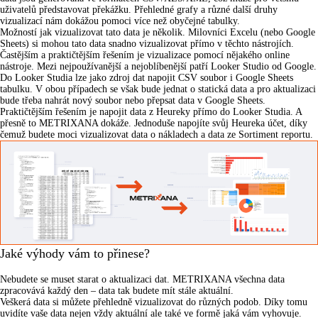
uživatelů představovat překážku. Přehledné grafy a různé další druhy
vizualizací nám dokážou pomoci více než obyčejné tabulky.
Možností jak vizualizovat tato data je několik. Milovníci Excelu (nebo Google
Sheets) si mohou tato data snadno vizualizovat přímo v těchto nástrojích.
Častějším a praktičtějším řešením je vizualizace pomocí nějakého online
nástroje. Mezi nejpoužívanější a nejoblíbenější patří
Looker Studio
od Google.
Do Looker Studia lze jako zdroj dat napojit CSV soubor i Google Sheets
tabulku. V obou případech se však bude jednat o
statická data
a pro aktualizaci
bude třeba nahrát nový soubor nebo přepsat data v Google Sheets.
Praktičtějším řešením je
napojit data z Heureky přímo do Looker Studia
. A
přesně to
METRIXANA
dokáže. Jednoduše napojíte svůj Heureka účet, díky
čemuž budete moci vizualizovat data o nákladech a data ze Sortiment reportu.
Jaké výhody vám to přinese?
Nebudete se muset starat o
aktualizaci dat
. METRIXANA všechna data
zpracovává každý den – data tak budete mít stále aktuální.
Veškerá data si můžete
přehledně vizualizovat
do různých podob. Díky tomu
uvidíte vaše data nejen vždy aktuální ale také ve formě jaká vám vyhovuje.