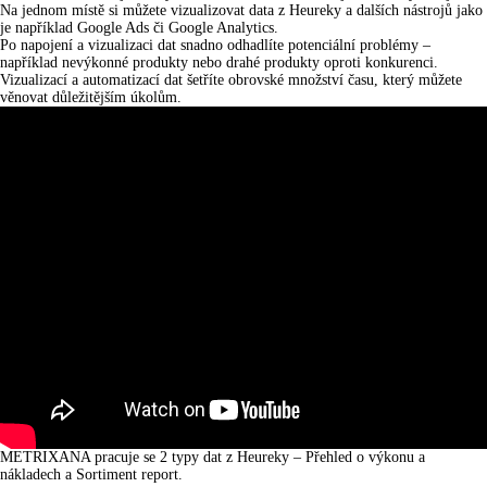
Na
jednom místě
si můžete vizualizovat data z Heureky a dalších nástrojů jako
je například Google Ads či Google Analytics.
Po napojení a vizualizaci dat snadno odhadlíte potenciální problémy –
například
nevýkonné produkty
nebo
drahé produkty
oproti konkurenci.
Vizualizací a automatizací dat
šetříte obrovské množství času
, který můžete
věnovat důležitějším úkolům.
METRIXANA pracuje se 2 typy dat z Heureky – Přehled o výkonu a
nákladech a Sortiment report.