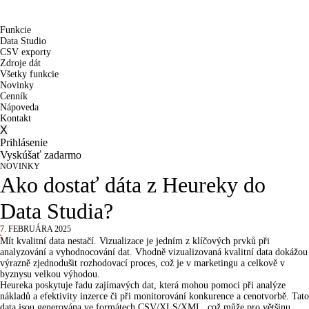
Skip
to
content
Funkcie
Data Studio
CSV exporty
Zdroje dát
Všetky funkcie
Novinky
Cenník
Nápoveda
Kontakt
X
Prihlásenie
Vyskúšať zadarmo
NOVINKY
Ako dostať dáta z Heureky do
Data Studia?
7. FEBRUÁRA 2025
Mít kvalitní data nestačí. Vizualizace je jedním z klíčových prvků při
analyzování a vyhodnocování dat. Vhodně
vizualizovaná kvalitní data
dokážou
výrazně zjednodušit rozhodovací proces, což je v marketingu a celkově v
byznysu velkou výhodou.
Heureka poskytuje
řadu zajímavých dat
, která mohou pomoci při analýze
nákladů a efektivity inzerce či při monitorování konkurence a cenotvorbě. Tato
data jsou generována ve formátech CSV/XLS/XML, což může pro většinu