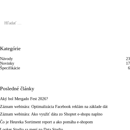
Hľadať:
Kategórie
Návody
23
Novinky
17
Špecifikácie
6
Posledné články
Aký bol Mergado Fest 2026?
Záznam webinára: Optimalizácia Facebook reklám na základe dát
Záznam webinára: Ako využiť dáta zo Shoptet e-shopu naplno
Čo je Heureka Sortiment report a ako pomáha e-shopom
Looker Studio sa mení na Data Studio