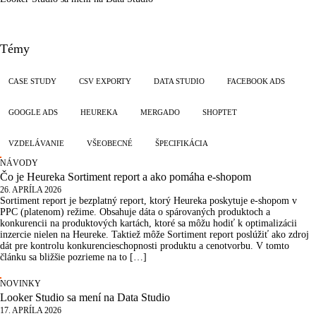
Témy
CASE STUDY
CSV EXPORTY
DATA STUDIO
FACEBOOK ADS
GOOGLE ADS
HEUREKA
MERGADO
SHOPTET
VZDELÁVANIE
VŠEOBECNÉ
ŠPECIFIKÁCIA
NÁVODY
Čo je Heureka Sortiment report a ako pomáha e-shopom
26. APRÍLA 2026
Sortiment report je bezplatný report, ktorý Heureka poskytuje e-shopom v
PPC (platenom) režime. Obsahuje dáta o spárovaných produktoch a
konkurencii na produktových kartách, ktoré sa môžu hodiť k optimalizácii
inzercie nielen na Heureke. Taktiež môže Sortiment report poslúžiť ako zdroj
dát pre kontrolu konkurencieschopnosti produktu a cenotvorbu. V tomto
článku sa bližšie pozrieme na to […]
NOVINKY
Looker Studio sa mení na Data Studio
17. APRÍLA 2026