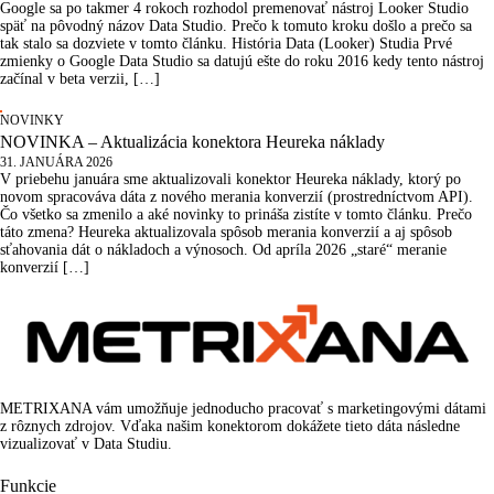
Google sa po takmer 4 rokoch rozhodol premenovať nástroj Looker Studio
späť na pôvodný názov Data Studio. Prečo k tomuto kroku došlo a prečo sa
tak stalo sa dozviete v tomto článku. História Data (Looker) Studia Prvé
zmienky o Google Data Studio sa datujú ešte do roku 2016 kedy tento nástroj
začínal v beta verzii, […]
NOVINKY
NOVINKA – Aktualizácia konektora Heureka náklady
31. JANUÁRA 2026
V priebehu januára sme aktualizovali konektor Heureka náklady, ktorý po
novom spracováva dáta z nového merania konverzií (prostredníctvom API).
Čo všetko sa zmenilo a aké novinky to prináša zistíte v tomto článku. Prečo
táto zmena? Heureka aktualizovala spôsob merania konverzií a aj spôsob
sťahovania dát o nákladoch a výnosoch. Od apríla 2026 „staré“ meranie
konverzií […]
METRIXANA vám umožňuje jednoducho pracovať s marketingovými dátami
z rôznych zdrojov. Vďaka našim konektorom dokážete tieto dáta následne
vizualizovať v Data Studiu.
Funkcie