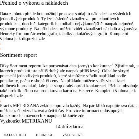
Přehled o výkonu a nákladech
Data z tohoto přehledu umožňují pracovat s údaji o
nákladech a výsledcích
jednotlivých produktů
. Ty lze následně vizualizovat po jednotlivých
produktech, dnech či kategoriích a odhalit nejvýkonnější či naopak nejméně
výkonné produkty. Na příkladech můžete vidět
vizualizaci nákladů a výnosů
z
Heureky formou čárového grafu, tabulky a koláčových grafů.
Kompletní
šablona
je k dispozici
zde
.
Sortiment report
Díky Sortiment reportu lze porovnávat data (ceny) s
konkurencí
. Zjistíte tak, u
kterých produktů jste
příliš drahý
ale naopak
příliš levný
. Odhalíte skrytý
potenciál jednotlivých produktů, které si můžete seřadit například podle
popularity, počtu e-shopů či ceny. Na příkladu můžete vidět
vizualizaci
oblíbených produktů
, kde je e-shop drahý oproti konkurenci. Přehled obsahuje
také proklik přímo na produktovou kartu na Heurece.
Kompletní šablona
je k
dispozici
zde
.
Práci s METRIXANA zvládne opravdu každý. Na pár kliků napojíte svá data a
můžete začít vizualizovat a šetřit čas. Pro více informací o dostupných
konektorech a návodech k napojení
klikněte zde
.
Vyzkoušet METRIXANU
14 dní zdarma
DATA STUDIO
HEUREKA
VŠEOBECNÉ