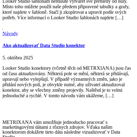
Looker Studio šablonám nemusíte vytvářet své přehledy od nuly.
Místo toho můžete použít naše předem připravené tabulky a grafy,
které najdete v šabloně. Stačí ji zkopírovat a upravit podle svých
potřeb. Více informací o Looker Studio šablonách najdete […]
Návody
Ako aktualizovať Data Studio konektor
5. októbra 2025
Looker Studio konektory (včetně těch od METRXIANA) jsou čas
od času aktualizovány. Některá pole se mění, některá se přidávají,
upravují nebo vylepšují. V případě významných změn, jako je
přidání nových polí, je obvykle nutné, aby uživatel aktualizoval
konektor, aby se všechny změny projevily. Naštěstí je to velmi
jednoduché a rychlé. V tomto návodu vám ukážeme, […]
METRIXANA vám umožňuje jednoducho pracovať s
marketingovými dátami z rôznych zdrojov. Vďaka našim
konektorom dokážete tieto dáta následne vizualizovať v Data
Studiu.