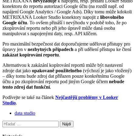
METRIXANA
nevyžaduje
k napojení, resp. přidání Looker Studio
konektoru do reportu autorizaci Google účtu (na rozdíl např. od
napájení Google Analytics / Google Ads). Díky tomu může kdokoli
METRIXANA Looker Studio konektory napojit z
libovolného
Google účtu
. To ovšem přináší i nevýhodu v podobě toho, že po
zkopírování reportu nebo při jeho úpravě může daná osoba
manipulovat s napojenými daty, resp. API klíčem.
Pro maximální bezpečnost dat doporučujeme udělovat přístupy pro
úpravy jen v
nezbytných případech
a při udělení přístupu ke čtení
zakázat kopírování reportu
.
Alternativou k zakázání kopírování reportů může být nastavení
zdroje dat jako
opakovaně použitelného
(výchozí je jako vložený)
– díky tomu bude zdroj dat přiřazen pouze konkrétnímu Google
účtu a po zkopírování reportu pod jiným Google účtem
nebude
tento zdroj dat funkční
.
Podívejte se také na článek
Nejčastější problémy v Looker
Studio
.
data studio