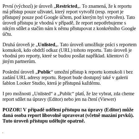
První (výchozí) je úroveň „
Restricted
„. To znamená, že k reportu
má přístup pouze uživatel, který report vytvořil (resp. report je
přístupný pouze pod Google účtem, pod kterým byl vytvořen). Tato
úroveň přístupu je vhodná v případě, že report nepotřebujeme s
nikým sdílet a stačím nám k němu přistupovat z konkrétního Google
účtu.
Druhá úroveň je „
Unlisted
„. Tato úroveň umožňuje práci s reportem
komukoli, kdo obdrží odkaz (URL) tohoto reportu. Tato úroveň je
vhodná pro reporty, které se budou posílat například. klientovi či
jiným partnerům.
Poslední úroveň „
Public
“ umožní přístup k reportu komukoli i bez
zadání URL adresy reportu. Report bude dostupný také v galerii
šablon Looker Studio, která je přístupná každému.
I pro možnosti „Unlisted“ a „Public“ platí, že lze vybrat, zda cheme
report sdílet na úpravy (Editor) nebo jen na čtení (Viewer)
POZOR! V případě udělení přístupu na úpravy (Editor) může
daná osoba report libovolně upravovat (včetně mazání prvků).
Tuto úroveň přístupu udělujte opatrně
.