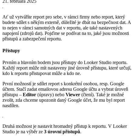
21. februára 2025
Ať už vytváříte report pro sebe, v rámci firmy nebo report, který
budete sdílet s někým externě, důležité je dbát na bezpečnost dat. A
to nejen v rámci samotných dat v reportu, ale také nastavených
napojení (zdrojů dat). Pojďme se podívat na to, jaké jsou možnosti
přístupů a zabezpečení reportu.
Přístupy
Prvním a hlavním bodem jsou přístupy do Looker Studio reportu.
Každý report může mít nastaveny jiné úrovně přístupu, které určují,
kdo k reportu přistupovat může a kdo ne.
První možností je sdílet report s konkrétní osobou, resp. Google
účtem. Stačí zadat emailovou adresu Google účtu a vybrat úroveň
přístupu –
Editor
(úpravy) nebo
Viewer
(čtení). Také je možné
zvolit, zda chceme upozonit daný Google účet, že mu byl report
nasdílen.
Druhá možnost je nastavit hromadný přístup k reportu. V Looker
Studio je na výběr ze
3 úrovní přístupů
.