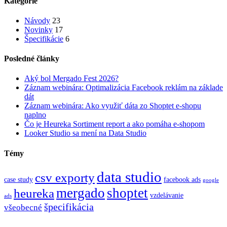
Kategórie
Návody
23
Novinky
17
Špecifikácie
6
Posledné články
Aký bol Mergado Fest 2026?
Záznam webinára: Optimalizácia Facebook reklám na základe
dát
Záznam webinára: Ako využiť dáta zo Shoptet e-shopu
naplno
Čo je Heureka Sortiment report a ako pomáha e-shopom
Looker Studio sa mení na Data Studio
Témy
data studio
csv exporty
case study
facebook ads
google
mergado
shoptet
heureka
vzdelávanie
ads
špecifikácia
všeobecné