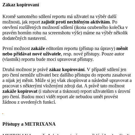
Zákaz kopírovaní
Kromě samotného sdílení reportu má uživatel na výběr další
možnosti, jak report
zajistit proti nechtěným aktivitám
. Po
otevření rozšířených možností sdílení (ikona ozubeného kolečka v
pravém horním rohu na screenshotu výše) máme na výběr několik
dodatečných nastavení.
První možnost
zakáže
editorům reportu (přístup na úpravy)
měnit
nebo přidávat nové uživatele
, resp. nové přístupy. Pouze autor
(vlastník) reportu bude moci upravovat přístupy.
Druhá možnost je právě
zákaz kopírování
. V případě sdílení jen
pro čtení nemůže uživatel bez dalšího přístupu do reportu zasahovat
a nijak jej měnit. Může si jej však zkopírovat a následně upravovat a
pracovat s některými vloženými zdroji dat. A právě tato možnost
zakáže kopírovat
(i stahovat a tisknout) report uživatelům s úrovní
pro čtení. Budou moci vidět report ale nebudou umět provést
žádnou z uvedených funkcí.
Přístupy a METRIXANA